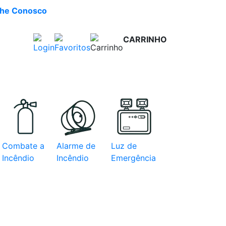
lhe Conosco
CARRINHO
R$ 0,00
e com
Combate a
Alarme de
Luz de
Incêndio
Incêndio
Emergência