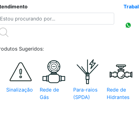
tendimento
(47)3086-4218
Traba
Compr
CNPJ
rodutos Sugeridos:
Sinalização
Rede de
Para-raios
Rede de
Gás
(SPDA)
Hidrantes