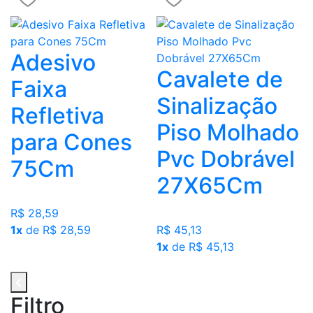
Adesivo
Cavalete de
Faixa
Sinalização
Refletiva
Piso Molhado
para Cones
Pvc Dobrável
75Cm
27X65Cm
R$ 28,59
1x
de R$ 28,59
R$ 45,13
1x
de R$ 45,13
Filtro