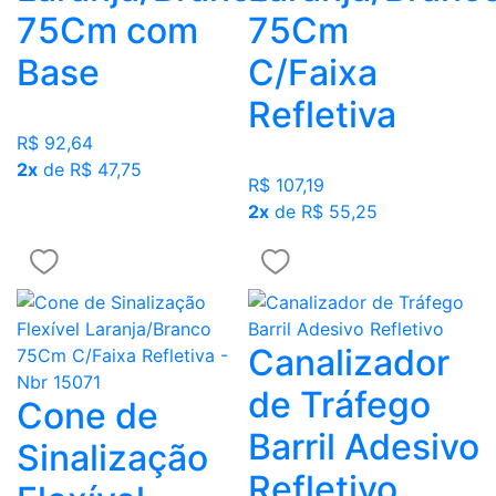
75Cm com
75Cm
Base
C/Faixa
Refletiva
R$ 92,64
2x
de R$ 47,75
R$ 107,19
2x
de R$ 55,25
Canalizador
de Tráfego
Cone de
Barril Adesivo
Sinalização
Refletivo