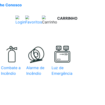
lhe Conosco
CARRINHO
R$ 0,00
e com
Combate a
Alarme de
Luz de
Incêndio
Incêndio
Emergência