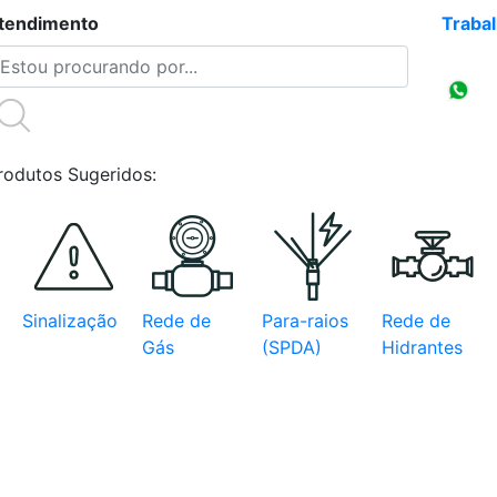
tendimento
(47)3086-4218
Traba
Compr
CNPJ
rodutos Sugeridos:
Sinalização
Rede de
Para-raios
Rede de
Gás
(SPDA)
Hidrantes