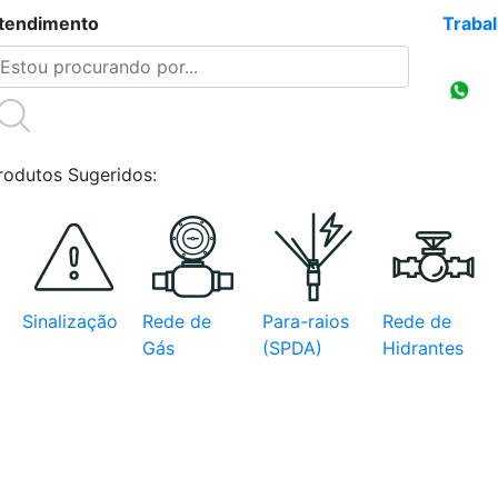
tendimento
(47)3086-4218
Traba
Compr
CNPJ
rodutos Sugeridos:
Sinalização
Rede de
Para-raios
Rede de
Gás
(SPDA)
Hidrantes