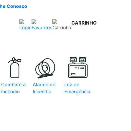
lhe Conosco
CARRINHO
R$ 0,00
e com
Combate a
Alarme de
Luz de
Incêndio
Incêndio
Emergência