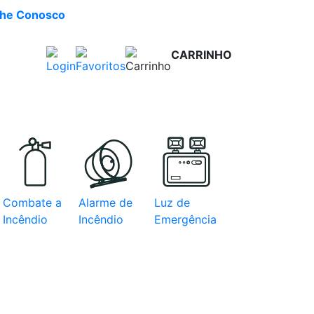
lhe Conosco
CARRINHO
R$ 0,00
e com
Combate a
Alarme de
Luz de
Incêndio
Incêndio
Emergência