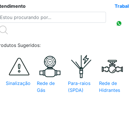
tendimento
(47)3086-4218
Traba
Compr
CNPJ
rodutos Sugeridos:
Sinalização
Rede de
Para-raios
Rede de
Gás
(SPDA)
Hidrantes