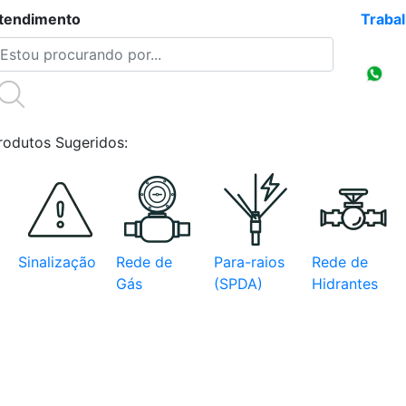
tendimento
(47)3086-4218
Traba
Compr
CNPJ
rodutos Sugeridos:
Sinalização
Rede de
Para-raios
Rede de
Gás
(SPDA)
Hidrantes