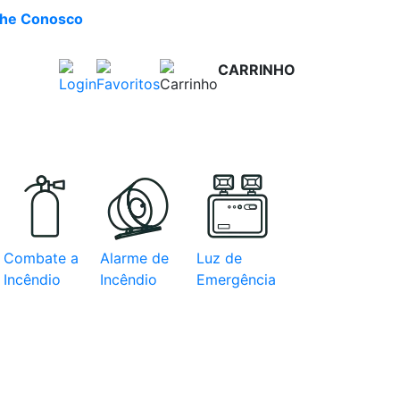
lhe Conosco
CARRINHO
R$ 0,00
e com
Combate a
Alarme de
Luz de
Incêndio
Incêndio
Emergência