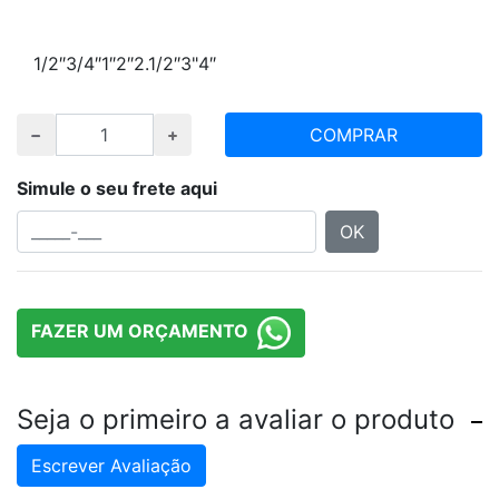
Escolha polegada e quantidade desejada
1/2″
3/4″
1″
2″
2.1/2″
3"
4″
COMPRAR
Simule o seu frete aqui
OK
FAZER UM ORÇAMENTO
Seja o primeiro a avaliar o produto
Escrever Avaliação