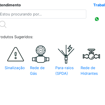
tendimento
(47)3086-4218
Traba
Compr
CNPJ
rodutos Sugeridos:
Sinalização
Rede de
Para-raios
Rede de
Gás
(SPDA)
Hidrantes