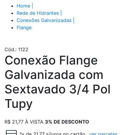
Home
|
Rede de Hidrantes
|
Conexões Galvanizadas
|
Flange
Cód.: 1122
Conexão Flange
Galvanizada com
Sextavado 3/4 Pol
Tupy
R$
21,77
À VISTA
3% DE DESCONTO
1x de 21.77 s/juros no cartão
ver parcelas