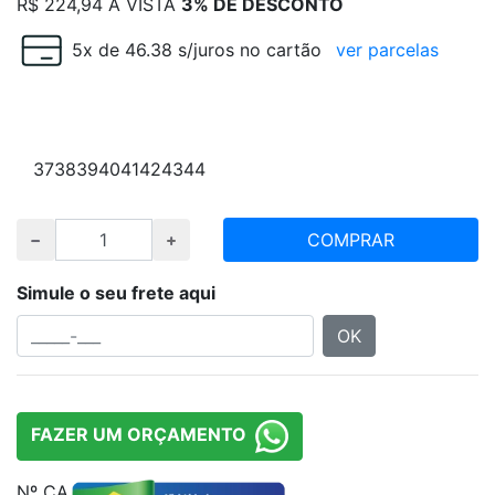
R$
224,94
À VISTA
3% DE DESCONTO
5x de 46.38 s/juros no cartão
ver parcelas
Escolha numeração e quantidade desejada
37
38
39
40
41
42
43
44
COMPRAR
Simule o seu frete aqui
OK
FAZER UM ORÇAMENTO
Nº CA