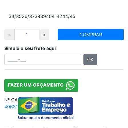
Escolha numeração e quantidade desejada
34/35
36/37
38
39
40
41
42
44/45
COMPRAR
Simule o seu frete aqui
OK
FAZER UM ORÇAMENTO
Nº CA
40681