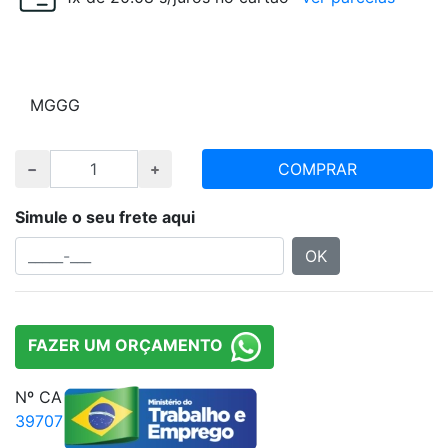
Escolha tamanho e quantidade desejada
M
G
GG
COMPRAR
Simule o seu frete aqui
OK
FAZER UM ORÇAMENTO
Nº CA
39707