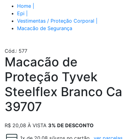
Home
|
Epi
|
Vestimentas / Proteção Corporal
|
Macacão de Segurança
Cód.: 577
Macacão de
Proteção Tyvek
Steelflex Branco Ca
39707
R$
20,08
À VISTA
3% DE DESCONTO
1x de 20.08 s/juros no cartão
ver parcelas