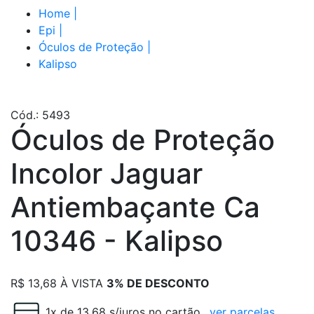
Home
|
Epi
|
Óculos de Proteção
|
Kalipso
Cód.: 5493
Óculos de Proteção
Incolor Jaguar
Antiembaçante Ca
10346 - Kalipso
R$
13,68
À VISTA
3% DE DESCONTO
1x de 13.68 s/juros no cartão
ver parcelas