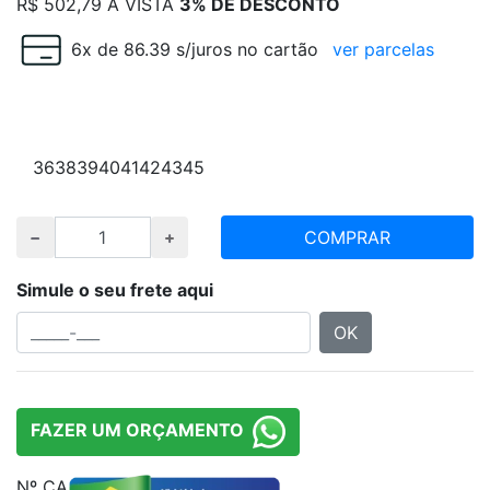
R$
502,79
À VISTA
3% DE DESCONTO
6x de 86.39 s/juros no cartão
ver parcelas
Escolha numeração e quantidade desejada
36
38
39
40
41
42
43
45
COMPRAR
Simule o seu frete aqui
OK
FAZER UM ORÇAMENTO
Nº CA