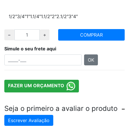
Escolha polegada e quantidade desejada
1/2″
3/4″
1″
1.1/4″
1.1/2″
2″
2.1/2″
3"
4″
COMPRAR
Simule o seu frete aqui
OK
FAZER UM ORÇAMENTO
Seja o primeiro a avaliar o produto
Escrever Avaliação