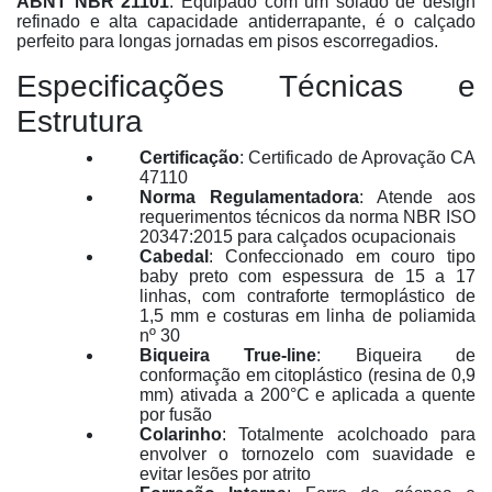
ABNT NBR 21101
. Equipado com um solado de design
refinado e alta capacidade antiderrapante, é o calçado
perfeito para longas jornadas em pisos escorregadios
.
Especificações Técnicas e
Estrutura
Certificação
: Certificado de Aprovação CA
47110
Norma Regulamentadora
: Atende aos
requerimentos técnicos da norma NBR ISO
20347:2015 para calçados ocupacionais
Cabedal
: Confeccionado em couro tipo
baby preto com espessura de 15 a 17
linhas, com contraforte termoplástico de
1,5 mm e costuras em linha de poliamida
nº 30
Biqueira True-line
: Biqueira de
conformação em citoplástico (resina de 0,9
mm) ativada a 200°C e aplicada a quente
por fusão
Colarinho
: Totalmente acolchoado para
envolver o tornozelo com suavidade e
evitar lesões por atrito