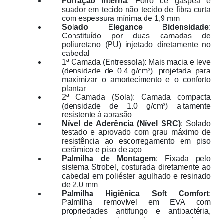
Forração Interna
: Forro de gáspea e
suador em tecido não tecido de fibra curta
com espessura mínima de 1,9 mm
Solado Elegance Bidensidade
:
Constituído por duas camadas de
poliuretano (PU) injetado diretamente no
cabedal
1ª Camada (Entressola): Mais macia e leve
(densidade de 0,4 g/cm³), projetada para
maximizar o amortecimento e o conforto
plantar
2ª Camada (Sola): Camada compacta
(densidade de 1,0 g/cm³) altamente
resistente à abrasão
Nível de Aderência (Nível SRC)
: Solado
testado e aprovado com grau máximo de
resistência ao escorregamento em piso
cerâmico e piso de aço
Palmilha de Montagem
: Fixada pelo
sistema Strobel, costurada diretamente ao
cabedal em poliéster agulhado e resinado
de 2,0 mm
Palmilha Higiênica Soft Comfort
:
Palmilha removível em EVA com
propriedades antifungo e antibactéria,