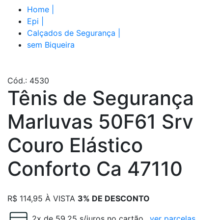
Home
|
Epi
|
Calçados de Segurança
|
sem Biqueira
Cód.: 4530
Tênis de Segurança
Marluvas 50F61 Srv
Couro Elástico
Conforto Ca 47110
R$
114,95
À VISTA
3% DE DESCONTO
2x de 59.25 s/juros no cartão
ver parcelas