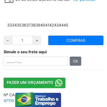
Escolha numeração e quantidade desejada
33
34
35
36
37
38
39
40
41
42
43
44
45
COMPRAR
Simule o seu frete aqui
OK
FAZER UM ORÇAMENTO
Nº CA
47110