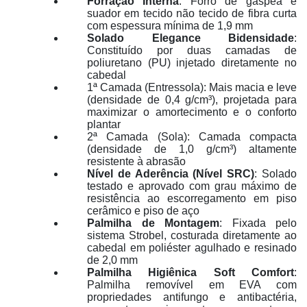
Forração Interna
: Forro de gáspea e
suador em tecido não tecido de fibra curta
com espessura mínima de 1,9 mm
Solado Elegance Bidensidade
:
Constituído por duas camadas de
poliuretano (PU) injetado diretamente no
cabedal
1ª Camada (Entressola): Mais macia e leve
(densidade de 0,4 g/cm³), projetada para
maximizar o amortecimento e o conforto
plantar
2ª Camada (Sola): Camada compacta
(densidade de 1,0 g/cm³) altamente
resistente à abrasão
Nível de Aderência (Nível SRC)
: Solado
testado e aprovado com grau máximo de
resistência ao escorregamento em piso
cerâmico e piso de aço
Palmilha de Montagem
: Fixada pelo
sistema Strobel, costurada diretamente ao
cabedal em poliéster agulhado e resinado
de 2,0 mm
Palmilha Higiênica Soft Comfort
:
Palmilha removível em EVA com
propriedades antifungo e antibactéria,