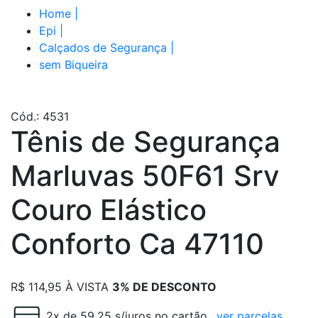
Home
|
Epi
|
Calçados de Segurança
|
sem Biqueira
Cód.: 4531
Tênis de Segurança
Marluvas 50F61 Srv
Couro Elástico
Conforto Ca 47110
R$
114,95
À VISTA
3% DE DESCONTO
2x de 59.25 s/juros no cartão
ver parcelas