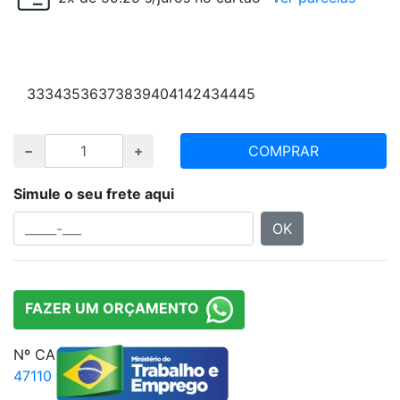
Escolha numeração e quantidade desejada
33
34
35
36
37
38
39
40
41
42
43
44
45
COMPRAR
Simule o seu frete aqui
OK
FAZER UM ORÇAMENTO
Nº CA
47110