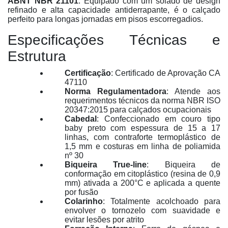
ABNT NBR 21101
. Equipado com um solado de design
refinado e alta capacidade antiderrapante, é o calçado
perfeito para longas jornadas em pisos escorregadios
.
Especificações Técnicas e
Estrutura
Certificação
: Certificado de Aprovação CA
47110
Norma Regulamentadora
: Atende aos
requerimentos técnicos da norma NBR ISO
20347:2015 para calçados ocupacionais
Cabedal
: Confeccionado em couro tipo
baby preto com espessura de 15 a 17
linhas, com contraforte termoplástico de
1,5 mm e costuras em linha de poliamida
nº 30
Biqueira True-line
: Biqueira de
conformação em citoplástico (resina de 0,9
mm) ativada a 200°C e aplicada a quente
por fusão
Colarinho
: Totalmente acolchoado para
envolver o tornozelo com suavidade e
evitar lesões por atrito