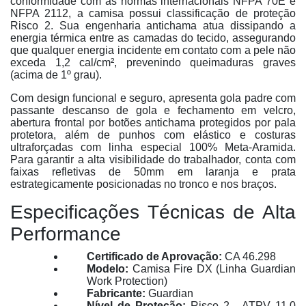
conformidade com as normas internacionais NFPA 70E e
NFPA 2112, a camisa possui classificação de proteção
Risco 2
. Sua engenharia antichama atua dissipando a
energia térmica entre as camadas do tecido, assegurando
que qualquer energia incidente em contato com a pele não
exceda
1,2 cal/cm²
, prevenindo queimaduras graves
(acima de 1º grau)
.
Com design funcional e seguro, apresenta gola padre com
passante descanso de gola e fechamento em velcro,
abertura frontal por botões antichama protegidos por pala
protetora, além de punhos com elástico e costuras
ultraforçadas com linha especial 100% Meta-Aramida
.
Para garantir a alta visibilidade do trabalhador, conta com
faixas refletivas de 50mm em laranja e prata
estrategicamente posicionadas no tronco e nos braços
.
Especificações Técnicas de Alta
Performance
Certificado de Aprovação:
CA 46.298
Modelo:
Camisa Fire DX (Linha Guardian
Work Protection)
Fabricante:
Guardian
Nível de Proteção:
Risco 2 - ATPV
11,0