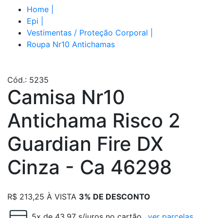
Home
|
Epi
|
Vestimentas / Proteção Corporal
|
Roupa Nr10 Antichamas
Cód.: 5235
Camisa Nr10
Antichama Risco 2
Guardian Fire DX
Cinza - Ca 46298
R$
213,25
À VISTA
3% DE DESCONTO
5x de 43.97 s/juros no cartão
ver parcelas