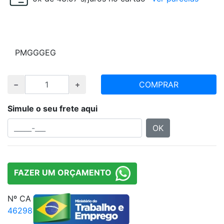
Escolha tamanho e quantidade desejada
P
M
G
GG
EG
COMPRAR
Simule o seu frete aqui
OK
FAZER UM ORÇAMENTO
Nº CA
46298