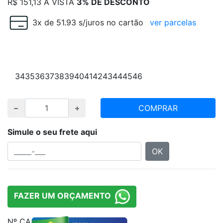
R$
151,13
À VISTA
3% DE DESCONTO
3x de 51.93 s/juros no cartão
ver parcelas
Escolha numeração e quantidade desejada
34
35
36
37
38
39
40
41
42
43
44
45
46
COMPRAR
Simule o seu frete aqui
OK
FAZER UM ORÇAMENTO
Nº CA