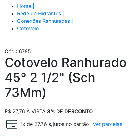
Home
|
Rede de Hidrantes
|
Conexões Ranhuradas
|
Cotovelo
Cód.: 6785
Cotovelo Ranhurado
45° 2 1/2" (Sch
73Mm)
R$
27,76
À VISTA
3% DE DESCONTO
1x de 27.76 s/juros no cartão
ver parcelas