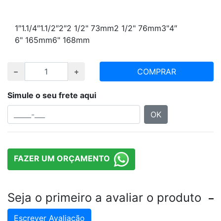
Escolha polegada e quantidade desejada
1″
1.1/4″
1.1/2″
2″
2 1/2" 73mm
2 1/2" 76mm
3"
4″
6" 165mm
6" 168mm
COMPRAR
Simule o seu frete aqui
OK
FAZER UM ORÇAMENTO
Seja o primeiro a avaliar o produto
Escrever Avaliação