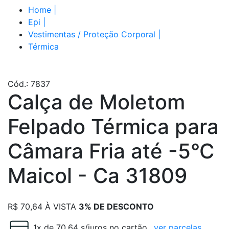
Home
|
Epi
|
Vestimentas / Proteção Corporal
|
Térmica
Cód.: 7837
Calça de Moletom
Felpado Térmica para
Câmara Fria até -5°C
Maicol - Ca 31809
R$
70,64
À VISTA
3% DE DESCONTO
1x de 70.64 s/juros no cartão
ver parcelas