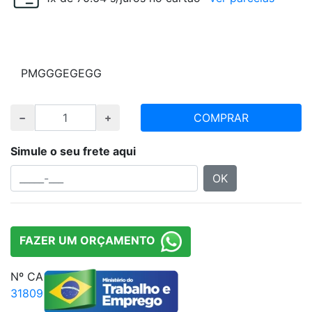
Escolha tamanho e quantidade desejada
P
M
G
GG
EG
EGG
COMPRAR
Simule o seu frete aqui
OK
FAZER UM ORÇAMENTO
Nº CA
31809