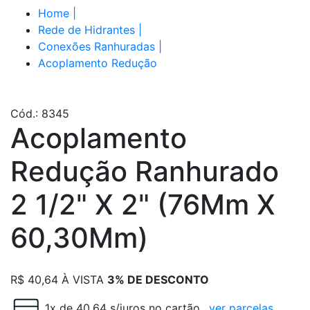
Home
|
Rede de Hidrantes
|
Conexões Ranhuradas
|
Acoplamento Redução
Cód.: 8345
Acoplamento
Redução Ranhurado
2 1/2" X 2" (76Mm X
60,30Mm)
R$
40,64
À VISTA
3% DE DESCONTO
1x de 40.64 s/juros no cartão
ver parcelas