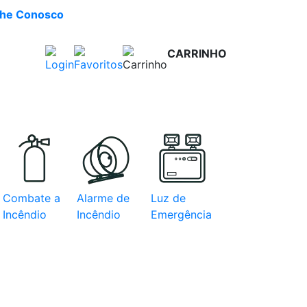
lhe Conosco
CARRINHO
R$ 0,00
e com
Combate a
Alarme de
Luz de
Incêndio
Incêndio
Emergência