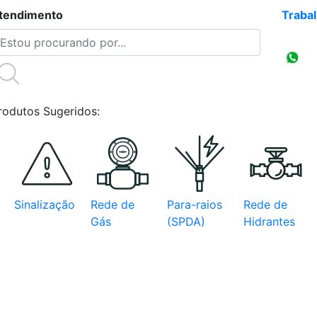
tendimento
(47)3086-4218
Traba
Compr
CNPJ
rodutos Sugeridos:
Sinalização
Rede de
Para-raios
Rede de
Gás
(SPDA)
Hidrantes