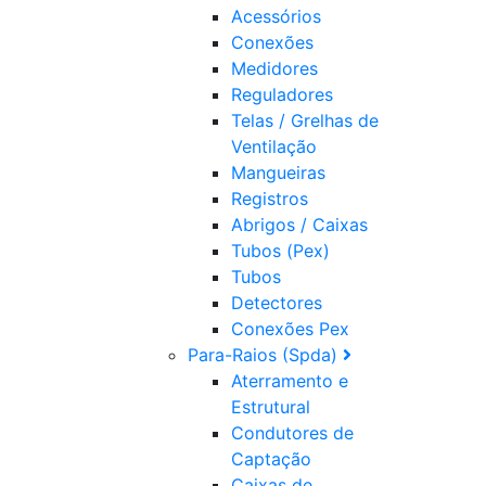
Acessórios
Conexões
Medidores
Reguladores
Telas / Grelhas de
Ventilação
Mangueiras
Registros
Abrigos / Caixas
Tubos (Pex)
Tubos
Detectores
Conexões Pex
Para-Raios (Spda)
Aterramento e
Estrutural
Condutores de
Captação
Caixas de