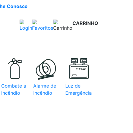
lhe Conosco
CARRINHO
R$ 0,00
e com
Combate a
Alarme de
Luz de
Incêndio
Incêndio
Emergência