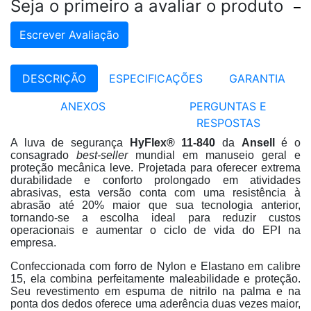
Seja o primeiro a avaliar o produto
Escrever Avaliação
DESCRIÇÃO
ESPECIFICAÇÕES
GARANTIA
ANEXOS
PERGUNTAS E
RESPOSTAS
A luva de segurança
HyFlex® 11-840
da
Ansell
é o
consagrado
best-seller
mundial em manuseio geral e
proteção mecânica leve
. Projetada para oferecer extrema
durabilidade e conforto prolongado em atividades
abrasivas, esta versão conta com uma resistência à
abrasão até 20% maior que sua tecnologia anterior,
tornando-se a escolha ideal para reduzir custos
operacionais e aumentar o ciclo de vida do EPI na
empresa
.
Confeccionada com forro de Nylon e Elastano em calibre
15, ela combina perfeitamente maleabilidade e proteção
.
Seu revestimento em espuma de nitrilo na palma e na
ponta dos dedos oferece uma aderência duas vezes maior,