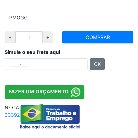
Escolha tamanho e quantidade desejada
P
M
G
GG
COMPRAR
Simule o seu frete aqui
OK
FAZER UM ORÇAMENTO
Nº CA
33392