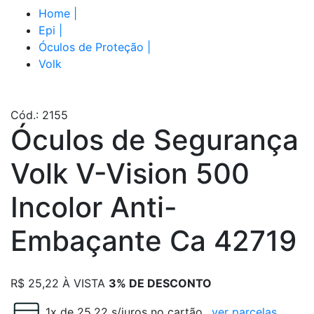
Home
|
Epi
|
Óculos de Proteção
|
Volk
Cód.: 2155
Óculos de Segurança
Volk V-Vision 500
Incolor Anti-
Embaçante Ca 42719
R$
25,22
À VISTA
3% DE DESCONTO
1x de 25.22 s/juros no cartão
ver parcelas