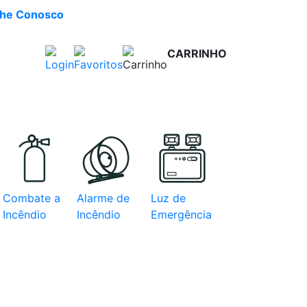
lhe Conosco
CARRINHO
R$ 0,00
e com
Combate a
Alarme de
Luz de
Incêndio
Incêndio
Emergência