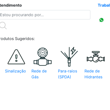
tendimento
(47)3086-4218
Traba
Compr
CNPJ
rodutos Sugeridos:
Sinalização
Rede de
Para-raios
Rede de
Gás
(SPDA)
Hidrantes