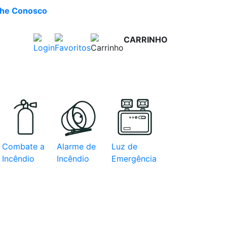
lhe Conosco
CARRINHO
R$ 0,00
e com
Combate a
Alarme de
Luz de
Incêndio
Incêndio
Emergência