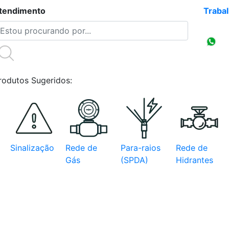
tendimento
(47)3086-4218
Traba
Compr
CNPJ
rodutos Sugeridos:
Sinalização
Rede de
Para-raios
Rede de
Gás
(SPDA)
Hidrantes