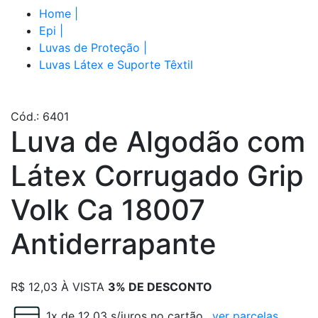
Home
|
Epi
|
Luvas de Proteção
|
Luvas Látex e Suporte Têxtil
Cód.: 6401
Luva de Algodão com
Látex Corrugado Grip
Volk Ca 18007
Antiderrapante
R$
12,03
À VISTA
3% DE DESCONTO
1x de 12.03 s/juros no cartão
ver parcelas