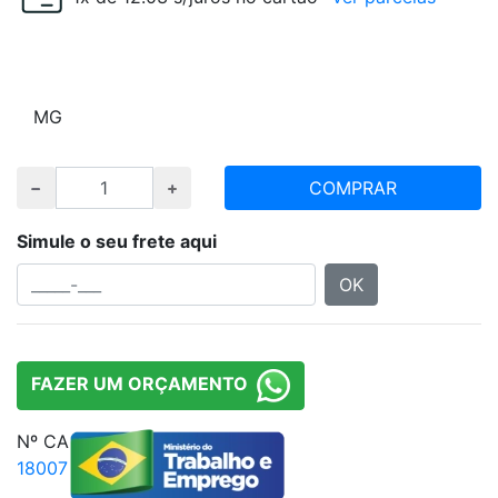
Escolha tamanho e quantidade desejada
M
G
COMPRAR
Simule o seu frete aqui
OK
FAZER UM ORÇAMENTO
Nº CA
18007