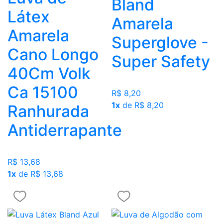
Bland
Látex
Amarela
Amarela
Superglove -
Cano Longo
Super Safety
40Cm Volk
Ca 15100
R$ 8,20
1x
de R$ 8,20
Ranhurada
Antiderrapante
R$ 13,68
1x
de R$ 13,68