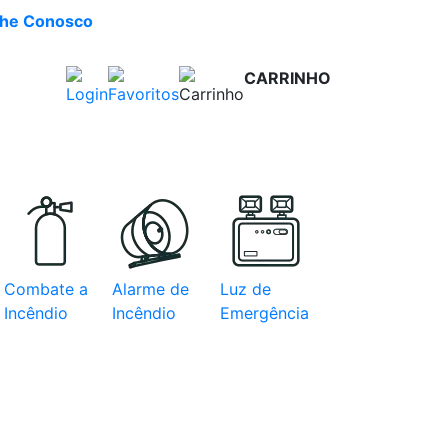
lhe Conosco
CARRINHO
R$ 0,00
e com
Combate a
Alarme de
Luz de
Incêndio
Incêndio
Emergência