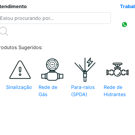
tendimento
(47)3086-4218
Traba
Compr
CNPJ
rodutos Sugeridos:
Sinalização
Rede de
Para-raios
Rede de
Gás
(SPDA)
Hidrantes