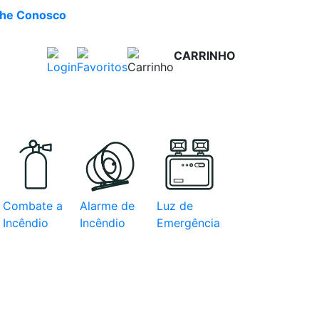
lhe Conosco
CARRINHO
R$ 0,00
e com
Combate a
Alarme de
Luz de
Incêndio
Incêndio
Emergência