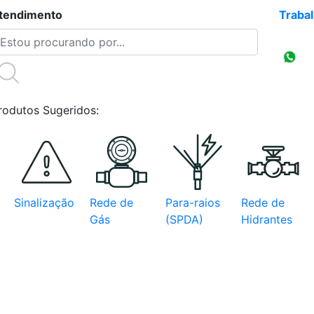
tendimento
(47)3086-4218
Traba
Compr
CNPJ
rodutos Sugeridos:
Sinalização
Rede de
Para-raios
Rede de
Gás
(SPDA)
Hidrantes