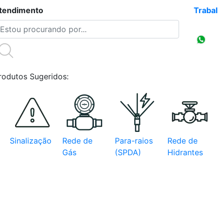
tendimento
(47)3086-4218
Traba
Compr
CNPJ
rodutos Sugeridos:
Sinalização
Rede de
Para-raios
Rede de
Gás
(SPDA)
Hidrantes