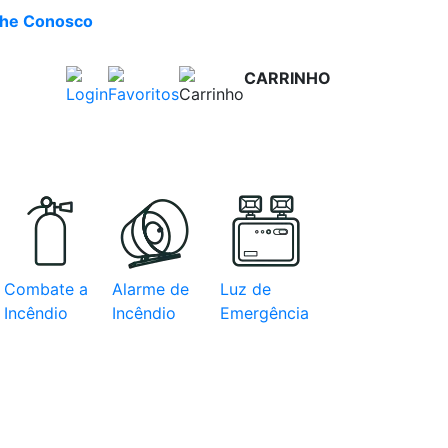
lhe Conosco
CARRINHO
R$ 0,00
e com
Combate a
Alarme de
Luz de
Incêndio
Incêndio
Emergência