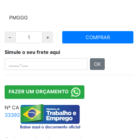
Escolha tamanho e quantidade desejada
P
M
G
GG
COMPRAR
Simule o seu frete aqui
OK
FAZER UM ORÇAMENTO
Nº CA
33392