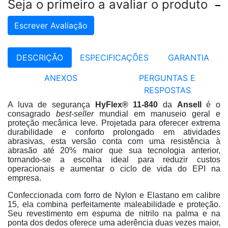
Seja o primeiro a avaliar o produto
Escrever Avaliação
DESCRIÇÃO
ESPECIFICAÇÕES
GARANTIA
ANEXOS
PERGUNTAS E
RESPOSTAS
A luva de segurança
HyFlex® 11-840
da
Ansell
é o
consagrado
best-seller
mundial em manuseio geral e
proteção mecânica leve
. Projetada para oferecer extrema
durabilidade e conforto prolongado em atividades
abrasivas, esta versão conta com uma resistência à
abrasão até 20% maior que sua tecnologia anterior,
tornando-se a escolha ideal para reduzir custos
operacionais e aumentar o ciclo de vida do EPI na
empresa
.
Confeccionada com forro de Nylon e Elastano em calibre
15, ela combina perfeitamente maleabilidade e proteção
.
Seu revestimento em espuma de nitrilo na palma e na
ponta dos dedos oferece uma aderência duas vezes maior,