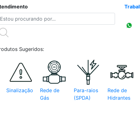
tendimento
(47)3086-4218
Traba
Compr
CNPJ
rodutos Sugeridos:
Sinalização
Rede de
Para-raios
Rede de
Gás
(SPDA)
Hidrantes