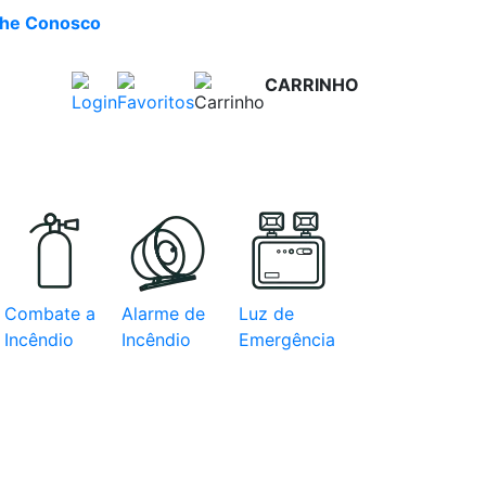
lhe Conosco
CARRINHO
R$ 0,00
e com
Combate a
Alarme de
Luz de
Incêndio
Incêndio
Emergência