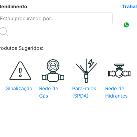
tendimento
(47)3086-4218
Traba
Compr
CNPJ
rodutos Sugeridos:
Sinalização
Rede de
Para-raios
Rede de
Gás
(SPDA)
Hidrantes