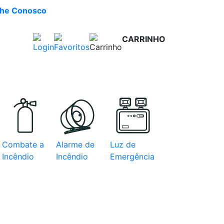
lhe Conosco
CARRINHO
R$ 0,00
e com
Combate a
Alarme de
Luz de
Incêndio
Incêndio
Emergência