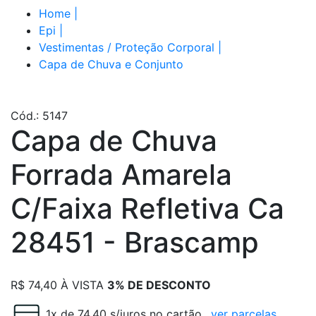
Home
|
Epi
|
Vestimentas / Proteção Corporal
|
Capa de Chuva e Conjunto
Cód.: 5147
Capa de Chuva
Forrada Amarela
C/Faixa Refletiva Ca
28451 - Brascamp
R$
74,40
À VISTA
3% DE DESCONTO
1x de 74.40 s/juros no cartão
ver parcelas