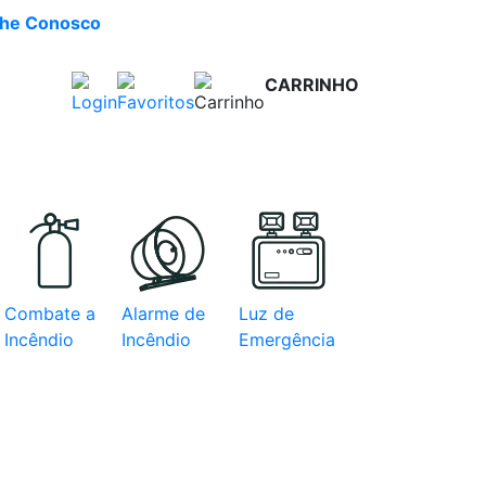
lhe Conosco
CARRINHO
R$ 0,00
e com
Combate a
Alarme de
Luz de
Incêndio
Incêndio
Emergência