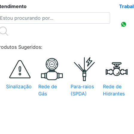
tendimento
(47)3086-4218
Traba
Compr
CNPJ
rodutos Sugeridos:
Sinalização
Rede de
Para-raios
Rede de
Gás
(SPDA)
Hidrantes