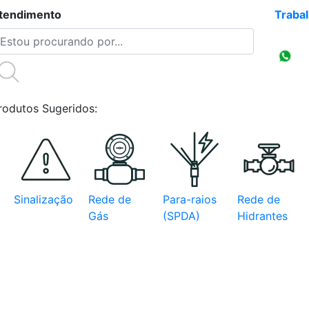
tendimento
(47)3086-4218
Traba
Compr
CNPJ
rodutos Sugeridos:
Sinalização
Rede de
Para-raios
Rede de
Gás
(SPDA)
Hidrantes