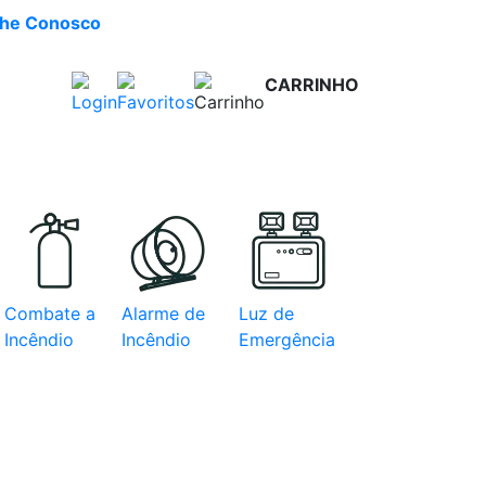
lhe Conosco
CARRINHO
R$ 0,00
e com
Combate a
Alarme de
Luz de
Incêndio
Incêndio
Emergência