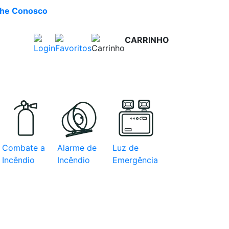
lhe Conosco
CARRINHO
R$ 0,00
e com
Combate a
Alarme de
Luz de
Incêndio
Incêndio
Emergência