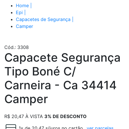
Home
|
Epi
|
Capacetes de Segurança
|
Camper
Cód.: 3308
Capacete Segurança
Tipo Boné C/
Carneira - Ca 34414
Camper
R$
20,47
À VISTA
3% DE DESCONTO
1x de 20.47 s/juros no cartão
ver parcelas