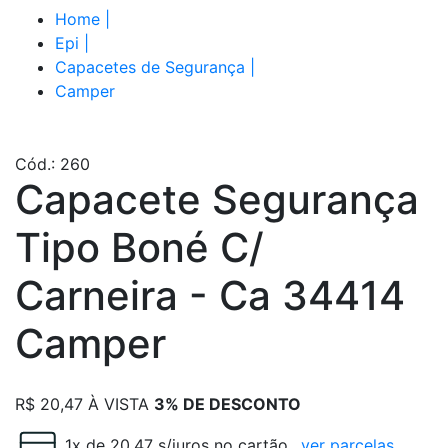
Home
|
Epi
|
Capacetes de Segurança
|
Camper
Cód.: 260
Capacete Segurança
Tipo Boné C/
Carneira - Ca 34414
Camper
R$
20,47
À VISTA
3% DE DESCONTO
1x de 20.47 s/juros no cartão
ver parcelas