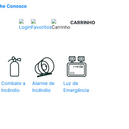
lhe Conosco
CARRINHO
R$ 0,00
e com
Combate a
Alarme de
Luz de
Incêndio
Incêndio
Emergência