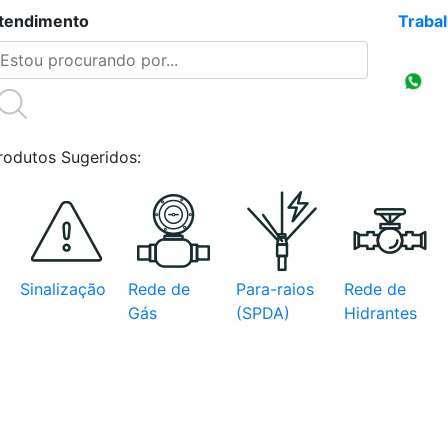
tendimento
(47)3086-4218
Traba
Compr
CNPJ
rodutos Sugeridos:
Sinalização
Rede de
Para-raios
Rede de
Gás
(SPDA)
Hidrantes